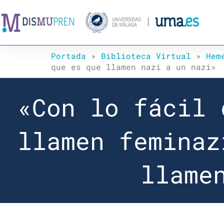
Ir
al
contenido
Portada
»
Biblioteca Virtual
»
Hem
que es que llamen nazi a un nazi»
«Con lo fácil 
llamen feminaz
llame