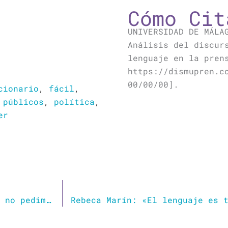
Cómo Cit
UNIVERSIDAD DE MÁLA
Análisis del discur
lenguaje en la pren
https://dismupren.c
00/00/00].
cionario
,
fácil
,
 públicos
,
política
,
er
Mansplainig: cuando nos explican cosas que no pedimos