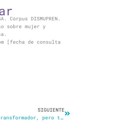
ar
GA. Corpus DISMUPREN.
so sobre mujer y
sa.
om [fecha de consulta
Siguiente
SIGUIENTE
Rebeca Marín: «El lenguaje es transformador, pero también es sexista y racista»