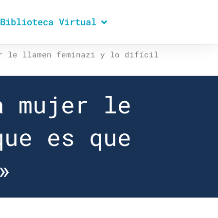
Biblioteca Virtual
r le llamen feminazi y lo difícil
a mujer le
que es que
»