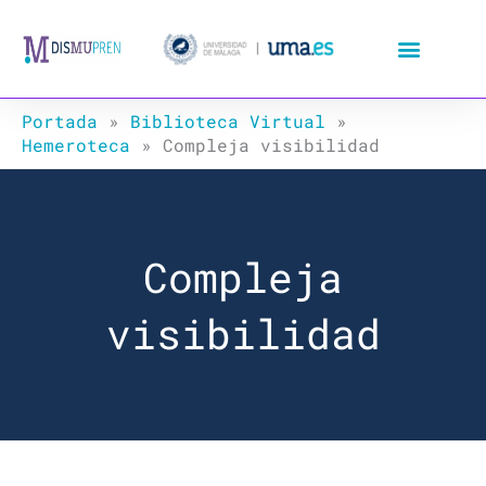
Ir
al
contenido
Portada
»
Biblioteca Virtual
»
Hemeroteca
»
Compleja visibilidad
Compleja
visibilidad