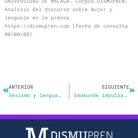
UNIVERSIDAD DE MÁLAGA. Corpus DISMUPREN.
Análisis del discurso sobre mujer y
lenguaje en la prensa.
https://dismupren.com [fecha de consulta
00/00/00].
Ant
Si
ANTERIOR
SIGUIENTE
Sexismo y lenguaje
Emakunde impulsa un ‘corrector’ contra el sexismo del euskara