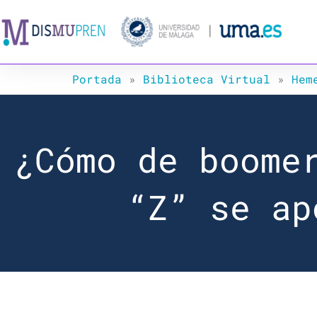
Ir
al
contenido
Portada
»
Biblioteca Virtual
»
Hem
¿Cómo de boome
“Z” se ap