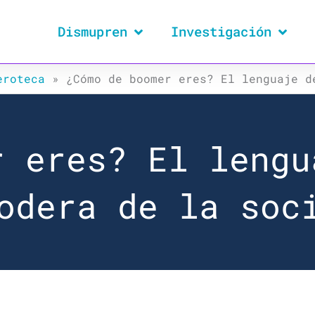
Dismupren
Investigación
eroteca
»
¿Cómo de boomer eres? El lenguaje d
r eres? El lengu
odera de la soc