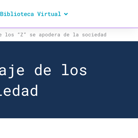
Biblioteca Virtual
e los “Z” se apodera de la sociedad
aje de los
iedad