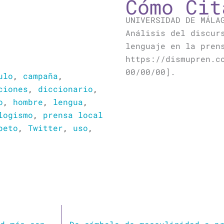
Cómo Cit
UNIVERSIDAD DE MÁLA
Análisis del discur
lenguaje en la pren
https://dismupren.c
00/00/00].
ulo
,
campaña
,
ciones
,
diccionario
,
o
,
hombre
,
lengua
,
logismo
,
prensa local
peto
,
Twitter
,
uso
,