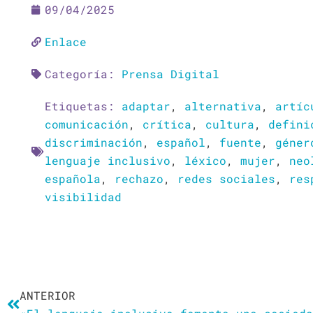
09/04/2025
Enlace
Categoría:
Prensa Digital
Etiquetas:
adaptar
,
alternativa
,
artíc
comunicación
,
crítica
,
cultura
,
defini
discriminación
,
español
,
fuente
,
géner
lenguaje inclusivo
,
léxico
,
mujer
,
neo
española
,
rechazo
,
redes sociales
,
res
visibilidad
Ant
ANTERIOR