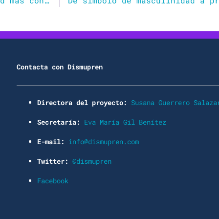
«El lenguaje inclusivo fomenta una sociedad más consciente de las desigualdades»
Contacta con Dismupren
Directora del proyecto:
Susana Guerrero Salaza
Secretaría:
Eva María Gil Benítez
E-mail:
info@dismupren.com
Twitter:
@dismupren
Facebook