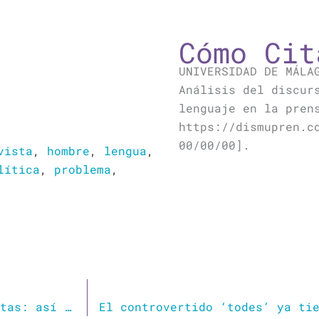
Cómo Cit
UNIVERSIDAD DE MÁLA
Análisis del discur
lenguaje en la pren
https://dismupren.c
00/00/00].
vista
,
hombre
,
lengua
,
lítica
,
problema
,
Basado, charocracia, chad o pesetas y cunetas: así habla el Team Facha