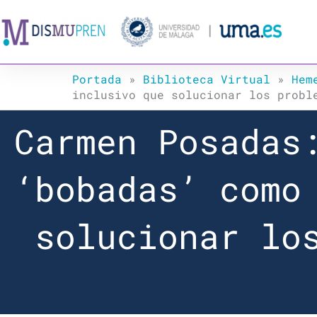
Ir
al
contenido
Portada
»
Biblioteca Virtual
»
Hem
inclusivo que solucionar los probl
Carmen Posadas
‘bobadas’ como
solucionar lo