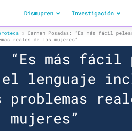
Dismupren
Investigación
eroteca
»
Carmen Posadas: “Es más fácil pelea
emas reales de las mujeres”
: “Es más fácil 
 el lenguaje inc
s problemas real
mujeres”