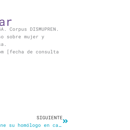
ar
GA. Corpus DISMUPREN.
so sobre mujer y
sa.
om [fecha de consulta
Siguiente
SIGUIENTE
El controvertido ‘todes’ ya tiene su homólogo en catalán