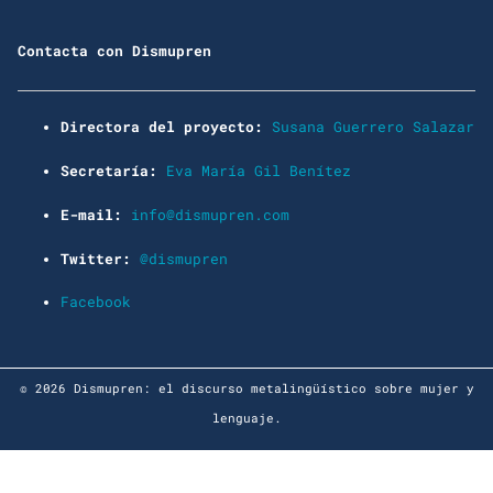
Contacta con Dismupren
Directora del proyecto:
Susana Guerrero Salazar
Secretaría:
Eva María Gil Benítez
E-mail:
info@dismupren.com
Twitter:
@dismupren
Facebook
© 2026 Dismupren: el discurso metalingüístico sobre mujer y
lenguaje.