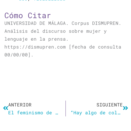
Cómo Citar
UNIVERSIDAD DE MÁLAGA. Corpus DISMUPREN.
Análisis del discurso sobre mujer y
lenguaje en la prensa.
https://dismupren.com [fecha de consulta
00/00/00].
Ant
Si
ANTERIOR
SIGUIENTE
El feminismo de la RAE y la invisibilidad de la mujer
“Hay algo de colonialismo en el liderazgo que quiere tener la RAE”