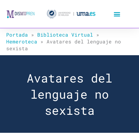
Ir
al
contenido
Portada
»
Biblioteca Virtual
»
Hemeroteca
»
Avatares del lenguaje no
sexista
Avatares del
lenguaje no
sexista