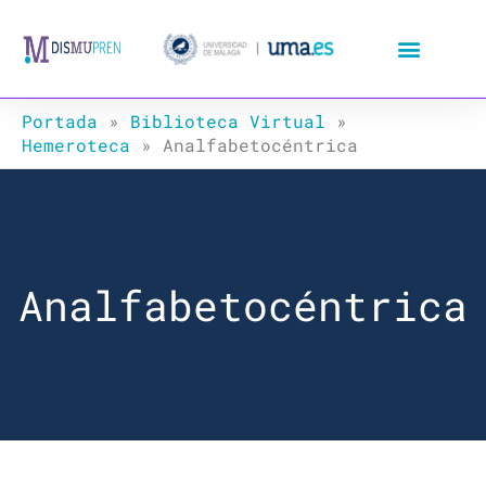
Ir
al
contenido
Portada
»
Biblioteca Virtual
»
Hemeroteca
»
Analfabetocéntrica
Analfabetocéntrica