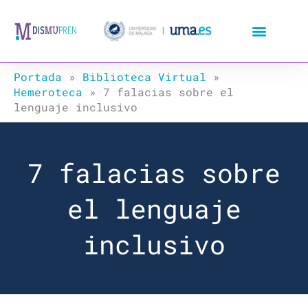
Ir
al
contenido
Portada
»
Biblioteca Virtual
»
Hemeroteca
»
7 falacias sobre el
lenguaje inclusivo
7 falacias sobre
el lenguaje
inclusivo