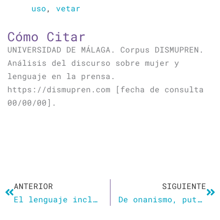
uso
,
vetar
Cómo Citar
UNIVERSIDAD DE MÁLAGA. Corpus DISMUPREN.
Análisis del discurso sobre mujer y
lenguaje en la prensa.
https://dismupren.com [fecha de consulta
00/00/00].
Ant
Si
ANTERIOR
SIGUIENTE
El lenguaje inclusivo y los límites de la libertad
De onanismo, putos y puteros: ¿son hombres las prostitutas trans?