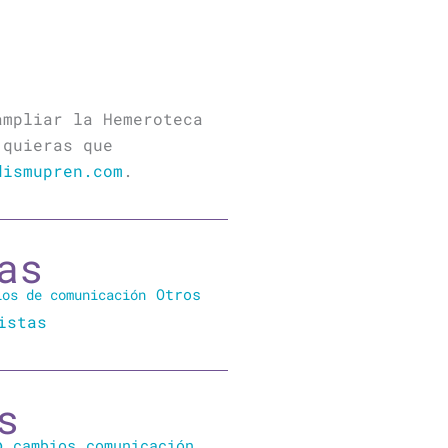
ampliar la Hemeroteca
 quieras que
dismupren.com
.
as
Otros
ios de comunicación
istas
s
o
cambios
comunicación