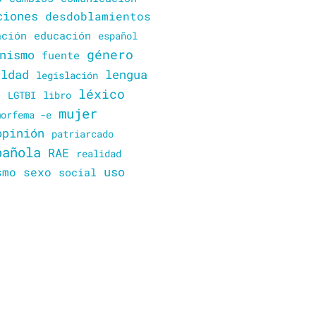
ciones
desdoblamientos
ación
educación
español
género
nismo
fuente
lengua
aldad
legislación
o
léxico
LGTBI
libro
mujer
morfema -e
opinión
patriarcado
pañola
RAE
realidad
uso
smo
sexo
social