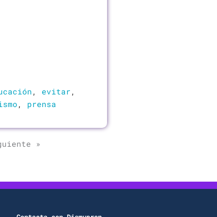
ucación
,
evitar
,
ismo
,
prensa
guiente »
Contacta con Dismupren