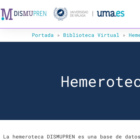
Ir
al
contenido
Portada
»
Biblioteca Virtual
»
Hem
Hemerote
La hemeroteca DISMUPREN es una base de dato