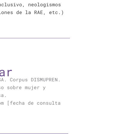
nclusivo, neologismos
iones de la RAE, etc.)
ar
GA. Corpus DISMUPREN.
so sobre mujer y
sa.
om [fecha de consulta