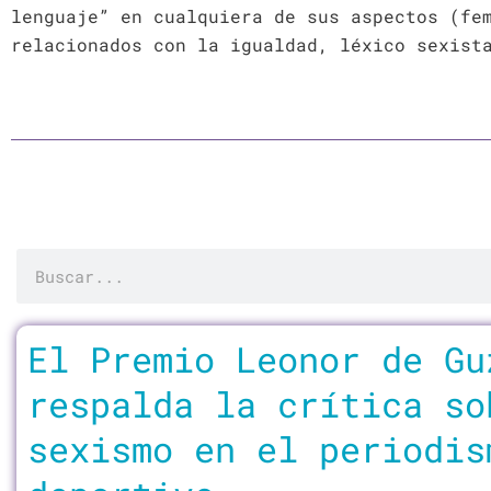
lenguaje” en cualquiera de sus aspectos (fe
relacionados con la igualdad, léxico sexist
Buscar
Página
Página
Página
Págin
El Premio Leonor de Gu
respalda la crítica so
sexismo en el periodis