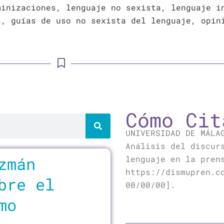
minizaciones, lenguaje no sexista, lenguaje i
a, guías de uso no sexista del lenguaje, opin
Cómo Cit
UNIVERSIDAD DE MÁLA
Análisis del discur
a
zmán
lenguaje en la pren
https://dismupren.c
bre el
00/00/00].
mo