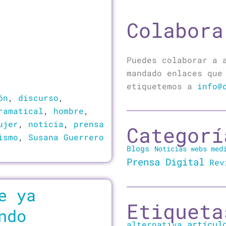
Colabora
Puedes colaborar a 
mandado enlaces que
etiquetemos a
info@
ón
,
discurso
,
ramatical
,
hombre
,
ujer
,
noticia
,
prensa
Categorí
ismo
,
Susana Guerrero
Blogs
Noticias webs med
Prensa Digital
Rev
e ya
Etiqueta
ndo
artícul
alternativa