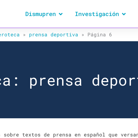
Dismupren
Investigación
eroteca
»
prensa deportiva
»
Página 6
ca: prensa depor
s sobre textos de prensa en español que versa