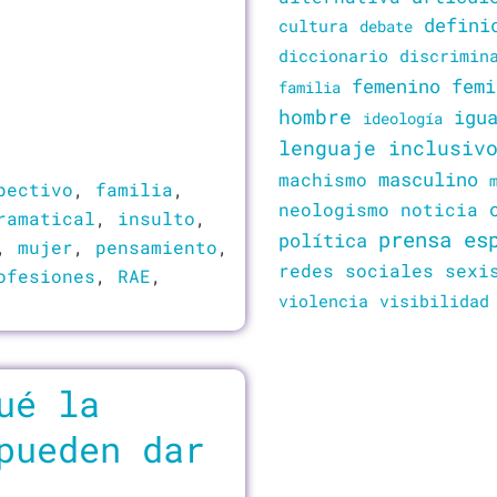
defini
cultura
debate
diccionario
discrimin
femenino
femi
familia
hombre
igu
ideología
lenguaje inclusiv
masculino
machismo
pectivo
,
familia
,
neologismo
noticia
ramatical
,
insulto
,
prensa es
política
,
mujer
,
pensamiento
,
redes sociales
sexi
ofesiones
,
RAE
,
violencia
visibilidad
ué la
pueden dar