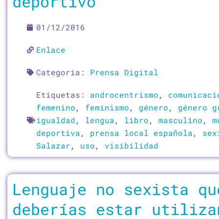
deportivo
01/12/2016
Enlace
Categoría:
Prensa Digital
Etiquetas:
androcentrismo
,
comunicaci
femenino
,
feminismo
,
género
,
género g
igualdad
,
lengua
,
libro
,
masculino
,
m
deportiva
,
prensa local española
,
sex
Salazar
,
uso
,
visibilidad
Lenguaje no sexista qu
deberías estar utiliza