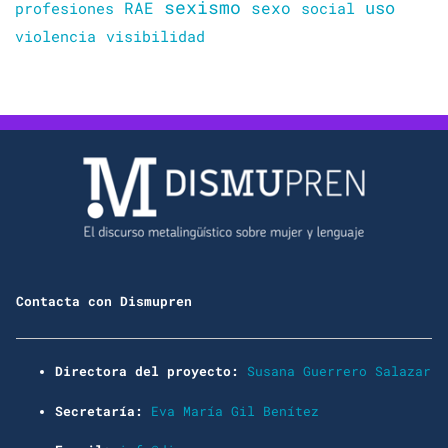
sexismo
sexo
uso
RAE
profesiones
social
violencia
visibilidad
Contacta con Dismupren
Directora del proyecto:
Susana Guerrero Salazar
Secretaría:
Eva María Gil Benítez