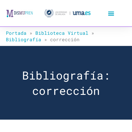
Ir
al
contenido
Portada
»
Biblioteca Virtual
»
Bibliografía
»
corrección
Bibliografía:
corrección