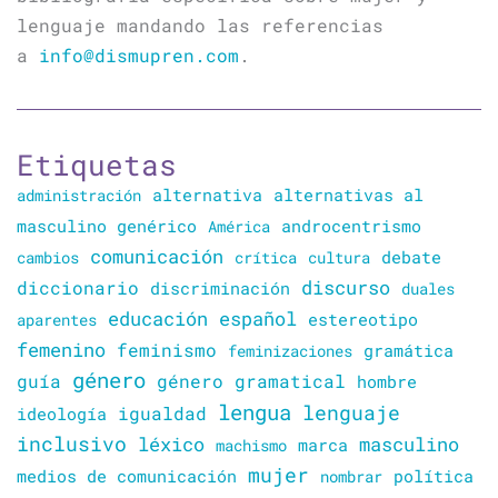
lenguaje mandando las referencias
a
info@dismupren.com
.
Etiquetas
alternativa
alternativas al
administración
masculino genérico
América
androcentrismo
comunicación
cambios
crítica
cultura
debate
discurso
diccionario
discriminación
duales
educación
español
estereotipo
aparentes
femenino
feminismo
gramática
feminizaciones
género
guía
género gramatical
hombre
lengua
lenguaje
igualdad
ideología
inclusivo
léxico
masculino
marca
machismo
mujer
política
medios de comunicación
nombrar